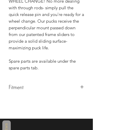
WHEEL CHANGE! No more dealing
with through rods- simply pull the
quick release pin and you're ready for a
wheel change. Our pucks receive the
perpendicular mount passed down
from our patented frame sliders to
provide a solid sliding surface-
maximizing puck life.
Spare parts are available under the
spare parts tab.
Fitment
Aprilia
1998 Aprilia RSV Mille
1998 Aprilia RSV Mille R
1999 Aprilia RSV Mille
1999 Aprilia RSV Mille R